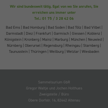
Wir sind bundesweit tätig. Egal von wo Sie anrufen, Sie
erreichen uns immer unter
Tel.: 01 75 / 3 28 42 06
Bad Ems
|
Bad Homburg
|
Bad Soden
|
Bad Tölz
|
Bad Vilbel
|
Darmstadt
|
Diez
|
Frankfurt
|
Garmisch
|
Giessen
|
Koblenz
|
Königstein
|
Kronberg
|
Mainz
|
Marburg
|
München
|
Neuwied
|
Nürnberg
|
Oberursel
|
Regensburg
|
Rheingau
|
Starnberg
|
Taunusstein
|
Thüringen
|
Weilburg
|
Wetzlar
|
Wiesbaden
Sammelsurium GbR
Gregor Waltje und Jochen Holthues
Zweigstelle / Büro
Obere Dorfstr. 16, 82442 Altenau