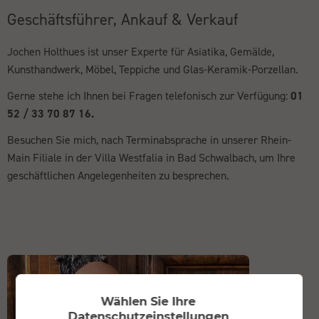
Geschäftsführer, Ankauf & Verkauf
Jochen Holthues ist unser Experte für Asiatika, Gemälde,
Kunsthandwerk, Möbel, Teppiche und Glas-Keramik-Porzellan.
Gerne stehe ich Ihnen bei Fragen telefonisch zur Verfügung:
01
52 / 33 70 87 16.
Besuchen Sie mich, nach Terminabsprache in unserer Rhein-
Main Filiale in der Villa Westfalia in Bad Schwalbach, um Ihre
geschäftlichen Angelegenheiten zu besprechen.
Wählen Sie Ihre
Datenschutzeinstellungen